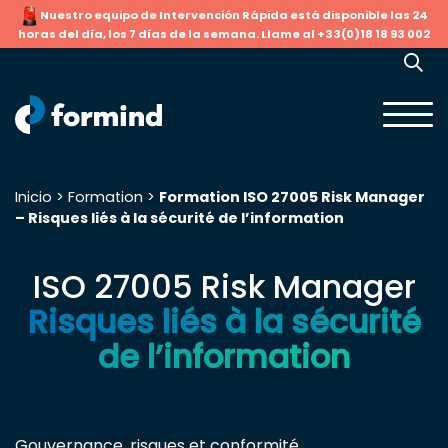
Nuestro equipo de Intervención Rápida está disponible las 24
horas del día, los 7 días de la semana. Llame al +33(0)18 18 93 002
Inicio
>
Formation
>
Formation ISO 27005 Risk Manager
– Risques liés à la sécurité de l’information
Buscar:
ISO 27005 Risk Manager
Risques liés à la sécurité
de l’information
Gouvernance, risques et conformité