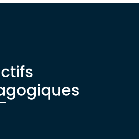
ctifs
agogiques