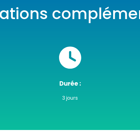
mations complémen
Durée :
3 jours