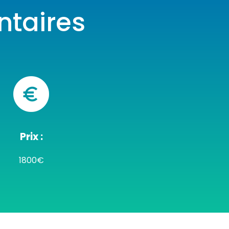
taires
Prix :
1800€