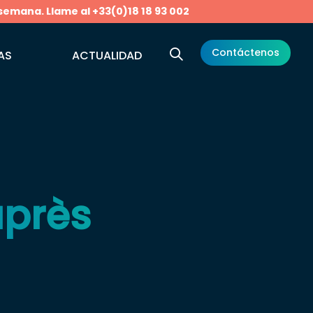
 semana. Llame al +33(0)18 18 93 002
Contáctenos
AS
ACTUALIDAD
après