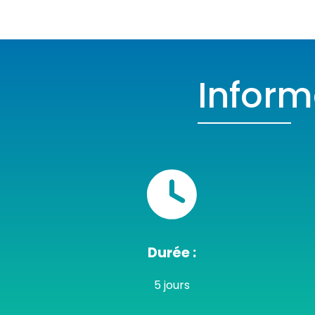
Infor
Durée :
5 jours