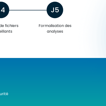
J4
J5
de fichiers
Formalisation des
illants
analyses
urité