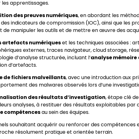
r les apprentissages.
ition des preuves numériques
, en abordant les méthodo
ion des indicateurs de compromission (IOC), ainsi que les pr
 de manipuler les outils et de mettre en œuvre des acqu
s artefacts numériques
et les techniques associées : ar
riques externes, traces navigateur, cloud storage, réseau
logie d’analyse structurée, incluant l’
analyse mémoire
ion d’artefacts.
 de fichiers malveillants
, avec une introduction aux pr
ortement des malwares observés lors d’une investigati
malisation des résultats d’investigation
, étape clé d
urs analyses, à restituer des résultats exploitables par 
de compétences
au sein des équipes.
nnels souhaitant acquérir ou renforcer des compétences
roche résolument pratique et orientée terrain.