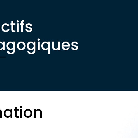
ctifs
agogiques
mation