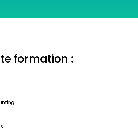
te formation :
unting
es