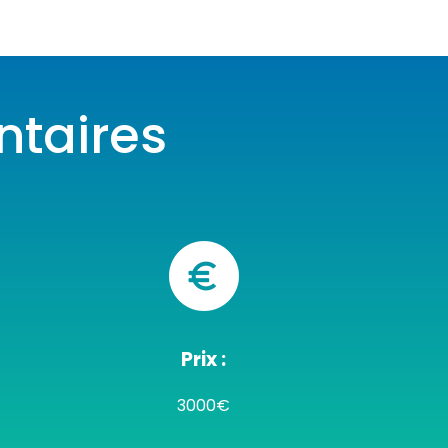
taires
Prix :
3000€