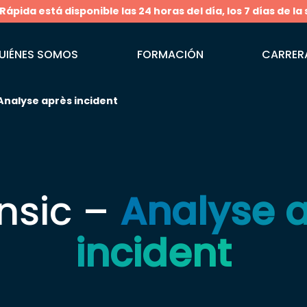
pida está disponible las 24 horas del día, los 7 días de la
UIÉNES SOMOS
FORMACIÓN
CARRER
Analyse après incident
nsic –
Analyse 
incident