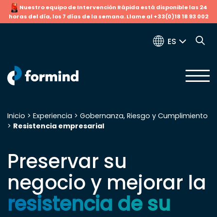
Nuestro equipo de Intervención Rápida está disponible las 24
horas del día, los 7 días de la semana. Llame al +33(0)18 18 93 002
ES
Inicio
>
Experiencia
>
Gobernanza, Riesgo y Cumplimiento
>
Resistencia empresarial
Buscar:
Preservar su
negocio y mejorar la
resistencia de su