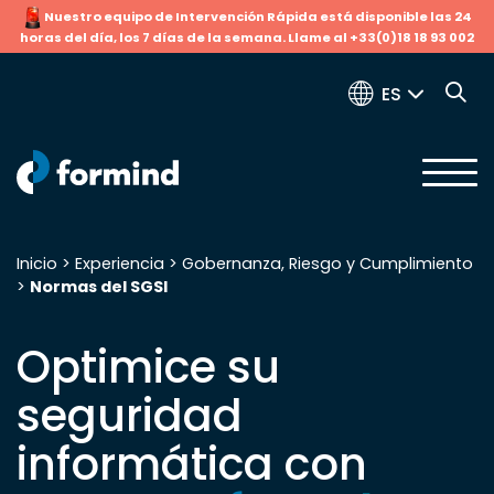
Nuestro equipo de Intervención Rápida está disponible las 24
horas del día, los 7 días de la semana. Llame al +33(0)18 18 93 002
ES
Inicio
>
Experiencia
>
Gobernanza, Riesgo y Cumplimiento
>
Normas del SGSI
Buscar:
Optimice su
seguridad
informática con