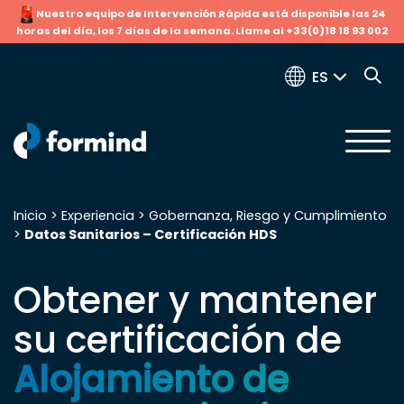
Nuestro equipo de Intervención Rápida está disponible las 24
horas del día, los 7 días de la semana. Llame al +33(0)18 18 93 002
ES
Inicio
>
Experiencia
>
Gobernanza, Riesgo y Cumplimiento
>
Datos Sanitarios – Certificación HDS
Buscar:
Obtener y mantener
su certificación de
Alojamiento de