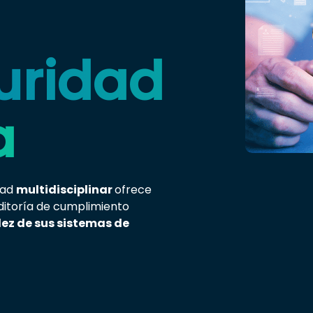
uridad
a
dad
multidisciplinar
ofrece
ditoría de cumplimiento
dez de sus sistemas de