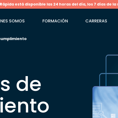
pida está disponible las 24 horas del día, los 7 días de la
ÉNES SOMOS
FORMACIÓN
CARRERAS
 cumplimiento
as de
iento