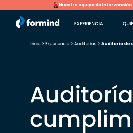
Nuestro equipo de Intervención Rá
EXPERIENCIA
QUI
Inicio
>
Experiencia
>
Auditorías
>
Auditoría de
Buscar:
Auditorí
cumplim