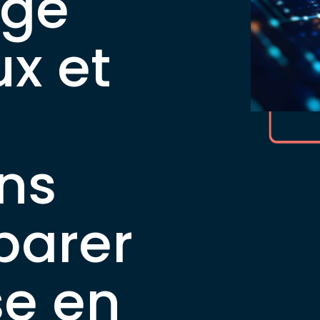
age
ux et
ons
parer
se en