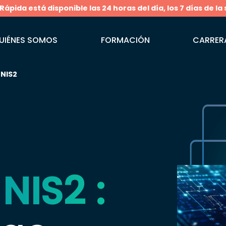
pida está disponible las 24 horas del día, los 7 días de la
UIÉNES SOMOS
FORMACIÓN
CARRER
 NIS2
NIS2 :