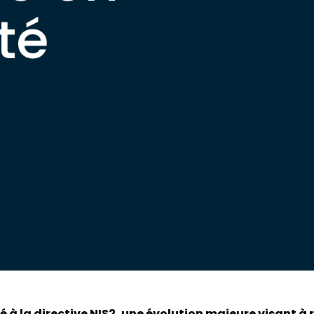
té
à la directive NIS2, une évolution majeure visant à r