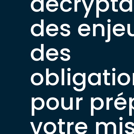
décrypt
des enje
des
obligati
pour pré
votre mi