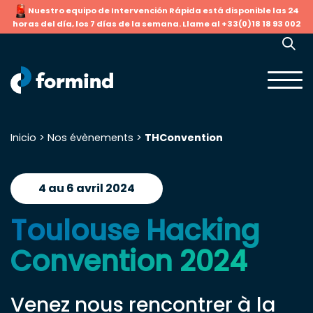
Nuestro equipo de Intervención Rápida está disponible las 24
horas del día, los 7 días de la semana. Llame al +33(0)18 18 93 002
Inicio
>
Nos évènements
>
THConvention
Buscar:
4 au 6 avril 2024
Toulouse Hacking
Convention 2024
Venez nous rencontrer à la